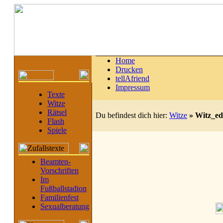
Home
Drucken
tellAfriend
Impressum
Texte
Witze
Rätsel
Du befindest dich hier:
Witze
»
Witz_ed
Flash
Spiele
Beamten-
Vorschriften
Im
Fußballstadion
Familienfest
Sexualberatung