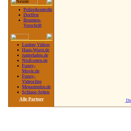
Polizeikontrolle
Dorffest
Beamten-
Vorschrift
Lustige Videos
Hans-Wurst.de
runterladen.de
NixKosten.de
Funny-
Movie.de
Funny-
Videoclips
Megasinnlos.de
Schlaue-Seiten
Alle Partner
Dr