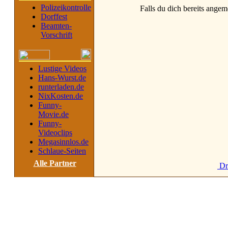
Polizeikontrolle
Falls du dich bereits angeme
Dorffest
Beamten-
Vorschrift
Lustige Videos
Hans-Wurst.de
runterladen.de
NixKosten.de
Funny-
Movie.de
Funny-
Videoclips
Megasinnlos.de
Schlaue-Seiten
Alle Partner
Dr