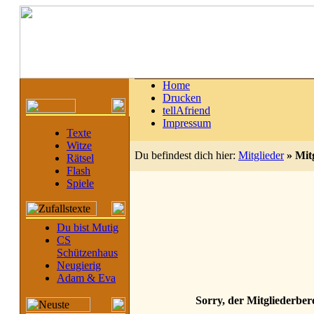
Home
Drucken
tellAfriend
Impressum
Texte
Witze
Du befindest dich hier:
Mitglieder
»
Mit
Rätsel
Flash
Spiele
Du bist Mutig
CS
Schützenhaus
Neugierig
Adam & Eva
Sorry, der Mitgliederbere