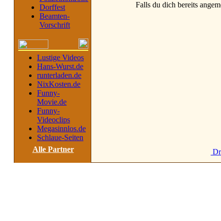
Falls du dich bereits angeme
Dorffest
Beamten-
Vorschrift
Lustige Videos
Hans-Wurst.de
runterladen.de
NixKosten.de
Funny-
Movie.de
Funny-
Videoclips
Megasinnlos.de
Schlaue-Seiten
Alle Partner
Dr