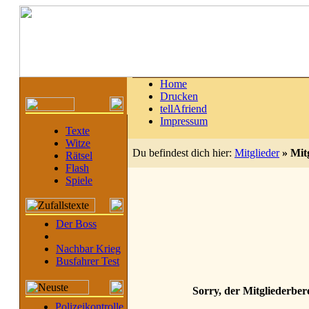
Home
Drucken
tellAfriend
Impressum
Texte
Witze
Du befindest dich hier:
Mitglieder
»
Mit
Rätsel
Flash
Spiele
Der Boss
Nachbar Krieg
Busfahrer Test
Sorry, der Mitgliederbere
Polizeikontrolle